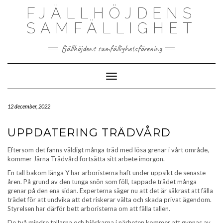
Skip
FJÄLLHÖJDENS
to
content
SAMFÄLLIGHET
fjällhöjdens samfällighetsförening
Toggle Navigation
12 december, 2022
UPPDATERING TRÄDVÅRD
Eftersom det fanns väldigt många träd med lösa grenar i vårt område,
kommer Järna Trädvård fortsätta sitt arbete imorgon.
En tall bakom länga Y har arboristerna haft under uppsikt de senaste
åren. På grund av den tunga snön som föll, tappade trädet många
grenar på den ena sidan. Experterna säger nu att det är säkrast att fälla
trädet för att undvika att det riskerar välta och skada privat ägendom.
Styrelsen har därför bett arboristerna om att fälla tallen.
De två mindre tallarna och björkarna i närheten kommer att gynnas av