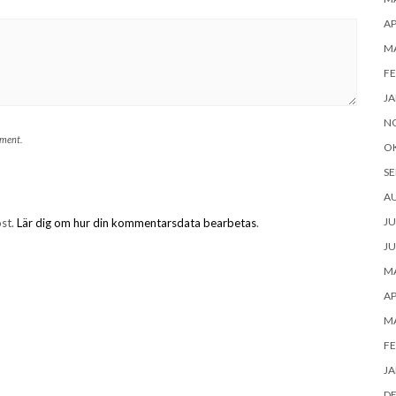
AP
MA
FE
JA
N
mment.
O
SE
AU
JU
ost.
Lär dig om hur din kommentarsdata bearbetas
.
JU
MA
AP
MA
FE
JA
D