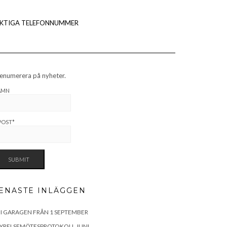
IKTIGA TELEFONNUMMER
enumerera på nyheter.
AMN
POST*
ENASTE INLÄGGEN
 I GARAGEN FRÅN 1 SEPTEMBER
TYRELSEMÖTESPROTOKOLL JUNI