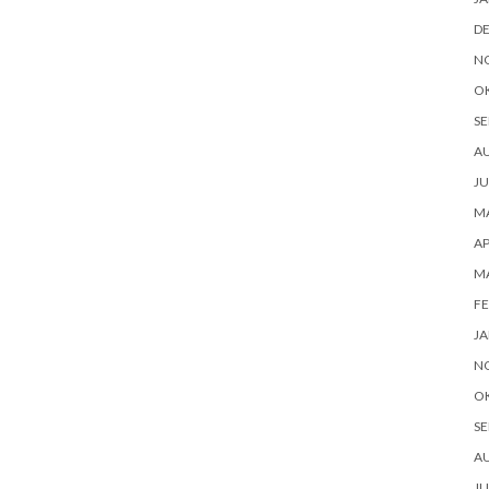
D
N
O
SE
AU
JU
MA
AP
MA
FE
JA
N
O
SE
AU
JU