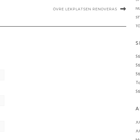
NU
ÖVRE LEKPLATSEN RENOVERAS
S
TÖ
S
St
St
St
To
St
A
JU
JU
MA