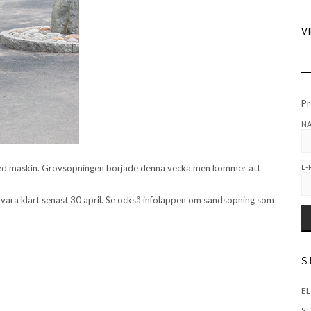
V
Pr
N
E-
g med maskin. Grovsopningen började denna vecka men kommer att
a vara klart senast 30 april. Se också infolappen om sandsopning som
S
EL
S