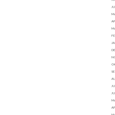
JU
MA
AP
MA
FE
JA
D
N
O
SE
AU
JU
JU
MA
AP
MA