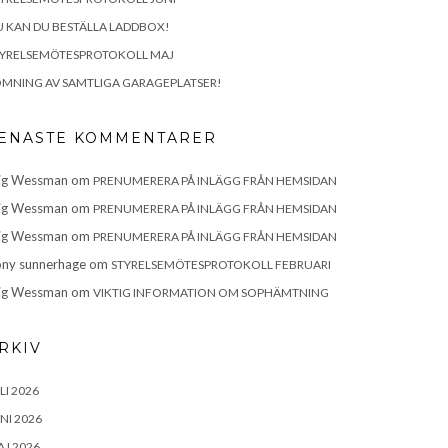
 KAN DU BESTÄLLA LADDBOX!
TYRELSEMÖTESPROTOKOLL MAJ
MNING AV SAMTLIGA GARAGEPLATSER!
ENASTE KOMMENTARER
ig Wessman
om
PRENUMERERA PÅ INLÄGG FRÅN HEMSIDAN
ig Wessman
om
PRENUMERERA PÅ INLÄGG FRÅN HEMSIDAN
ig Wessman
om
PRENUMERERA PÅ INLÄGG FRÅN HEMSIDAN
ny sunnerhage
om
STYRELSEMÖTESPROTOKOLL FEBRUARI
ig Wessman
om
VIKTIG INFORMATION OM SOPHÄMTNING
RKIV
LI 2026
NI 2026
J 2026