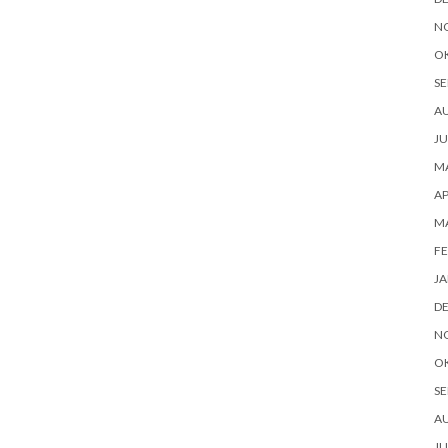
N
O
SE
AU
JU
MA
AP
MA
FE
JA
D
N
O
SE
AU
JU