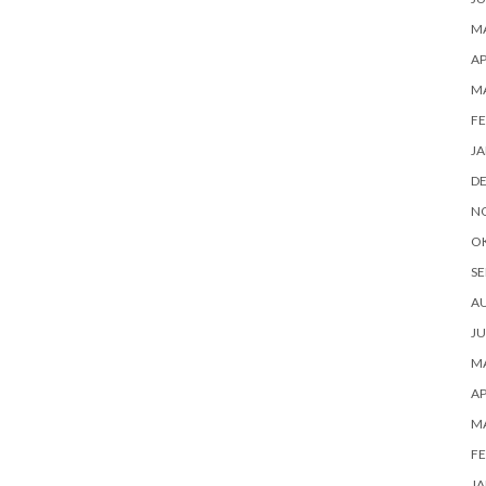
MA
AP
MA
FE
JA
D
N
O
SE
AU
JU
MA
AP
MA
FE
JA