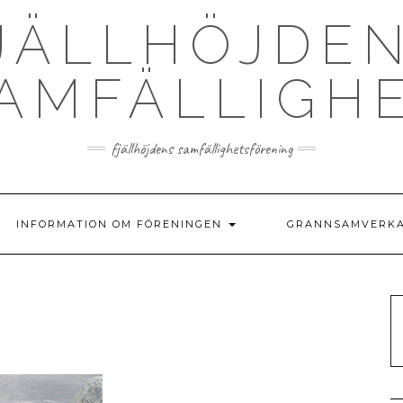
JÄLLHÖJDE
AMFÄLLIGH
fjällhöjdens samfällighetsförening
INFORMATION OM FÖRENINGEN
GRANNSAMVERK