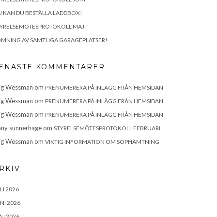
 KAN DU BESTÄLLA LADDBOX!
TYRELSEMÖTESPROTOKOLL MAJ
MNING AV SAMTLIGA GARAGEPLATSER!
ENASTE KOMMENTARER
ig Wessman
om
PRENUMERERA PÅ INLÄGG FRÅN HEMSIDAN
ig Wessman
om
PRENUMERERA PÅ INLÄGG FRÅN HEMSIDAN
ig Wessman
om
PRENUMERERA PÅ INLÄGG FRÅN HEMSIDAN
ny sunnerhage
om
STYRELSEMÖTESPROTOKOLL FEBRUARI
ig Wessman
om
VIKTIG INFORMATION OM SOPHÄMTNING
RKIV
LI 2026
NI 2026
J 2026