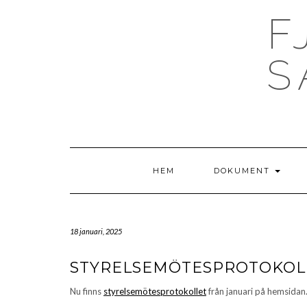
Skip
F
to
content
S
HEM
DOKUMENT
18 januari, 2025
STYRELSEMÖTESPROTOKOL
Nu finns
styrelsemötesprotokollet
från januari på hemsidan