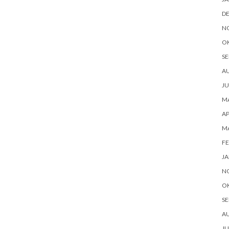
D
N
O
SE
AU
JU
MA
AP
MA
FE
JA
N
O
SE
AU
JU