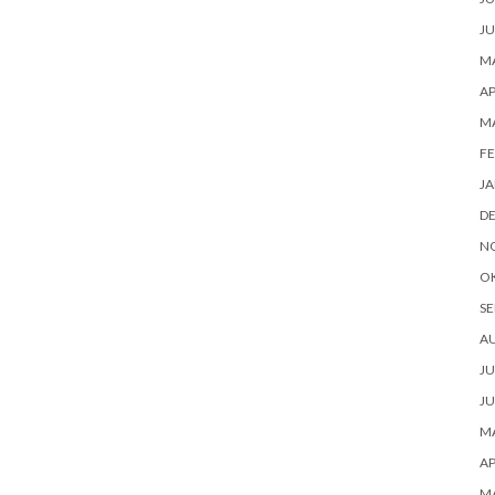
JU
MA
AP
MA
FE
JA
D
N
O
SE
AU
JU
JU
MA
AP
MA