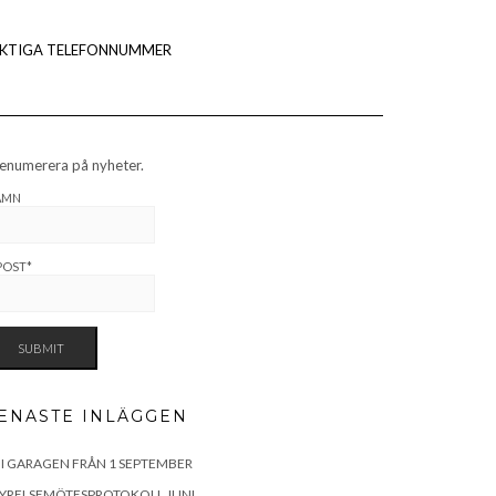
IKTIGA TELEFONNUMMER
enumerera på nyheter.
AMN
POST*
ENASTE INLÄGGEN
 I GARAGEN FRÅN 1 SEPTEMBER
TYRELSEMÖTESPROTOKOLL JUNI