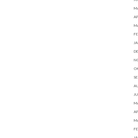
MA
AP
MA
FE
JA
D
N
O
SE
AU
JU
MA
AP
MA
FE
JA