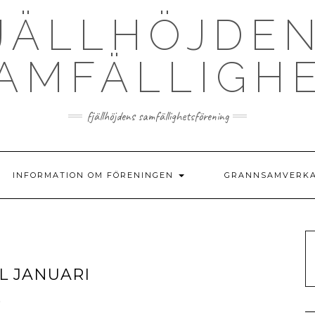
JÄLLHÖJDE
AMFÄLLIGH
fjällhöjdens samfällighetsförening
INFORMATION OM FÖRENINGEN
GRANNSAMVERK
L JANUARI
.