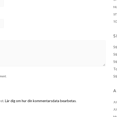
NU
S
TÖ
S
St
St
St
To
St
mment.
A
ost.
Lär dig om hur din kommentarsdata bearbetas
.
JU
JU
MA