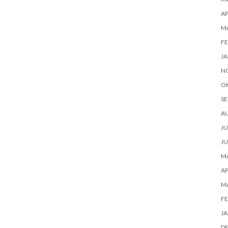
AP
MA
FE
JA
N
O
SE
AU
JU
JU
MA
AP
MA
FE
JA
D