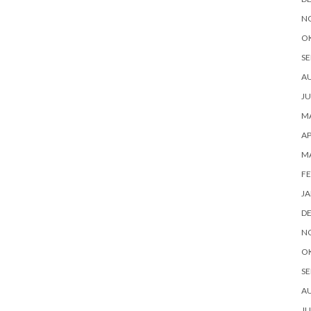
N
O
SE
AU
JU
MA
AP
MA
FE
JA
D
N
O
SE
AU
JU