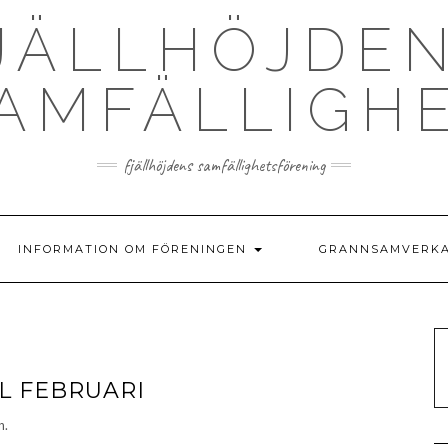
JÄLLHÖJDE
AMFÄLLIGH
fjällhöjdens samfällighetsförening
INFORMATION OM FÖRENINGEN
GRANNSAMVERK
L FEBRUARI
n.