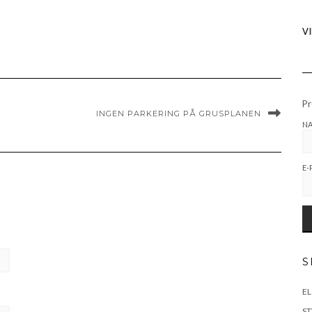
V
Pr
INGEN PARKERING PÅ GRUSPLANEN
N
E-
S
EL
S