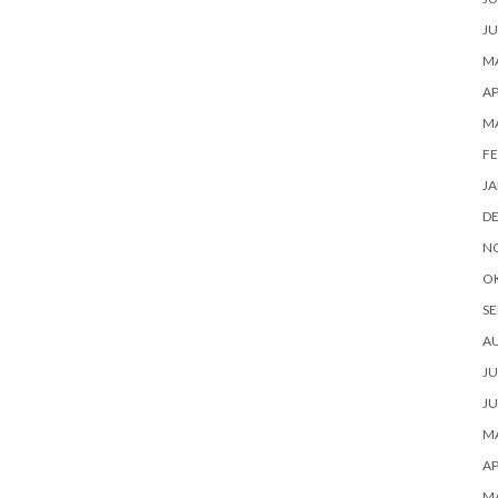
JU
MA
AP
MA
FE
JA
D
N
O
SE
AU
JU
JU
MA
AP
MA