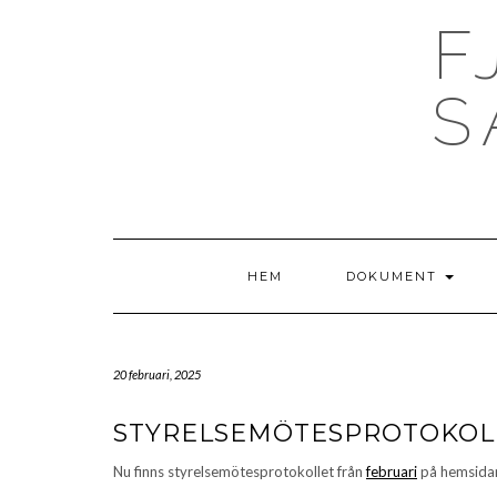
Skip
F
to
content
S
HEM
DOKUMENT
20 februari, 2025
STYRELSEMÖTESPROTOKOL
Nu finns styrelsemötesprotokollet från
februari
på hemsida