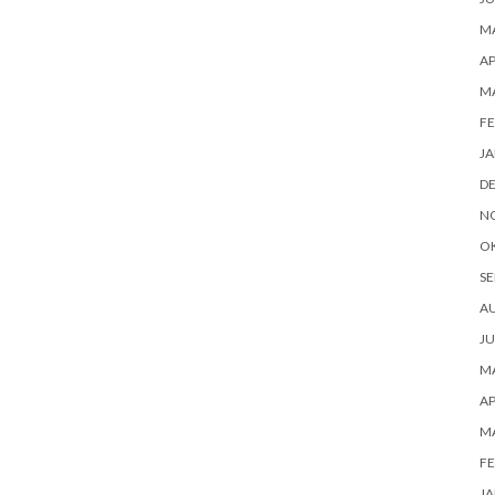
MA
AP
MA
FE
JA
D
N
O
SE
AU
JU
MA
AP
MA
FE
JA