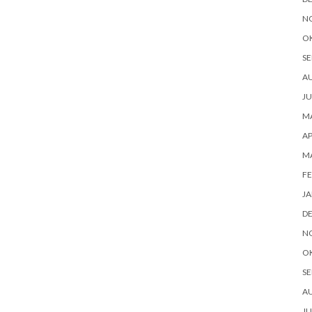
N
O
SE
AU
JU
MA
AP
MA
FE
JA
D
N
O
SE
AU
JU