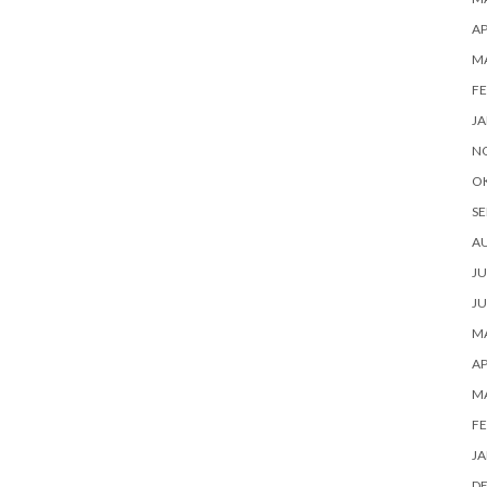
AP
MA
FE
JA
N
O
SE
AU
JU
JU
MA
AP
MA
FE
JA
D