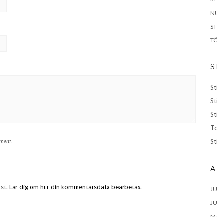
NU
S
TÖ
S
St
St
St
To
St
mment.
A
ost.
Lär dig om hur din kommentarsdata bearbetas
.
JU
JU
MA