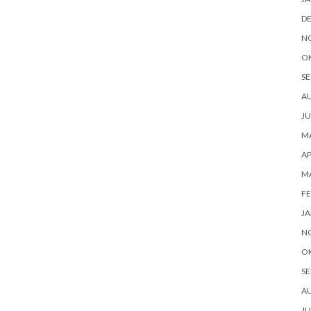
D
N
O
SE
AU
JU
MA
AP
MA
FE
JA
N
O
SE
AU
JU