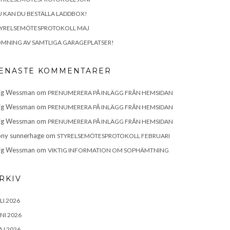
 KAN DU BESTÄLLA LADDBOX!
TYRELSEMÖTESPROTOKOLL MAJ
MNING AV SAMTLIGA GARAGEPLATSER!
ENASTE KOMMENTARER
ig Wessman
om
PRENUMERERA PÅ INLÄGG FRÅN HEMSIDAN
ig Wessman
om
PRENUMERERA PÅ INLÄGG FRÅN HEMSIDAN
ig Wessman
om
PRENUMERERA PÅ INLÄGG FRÅN HEMSIDAN
ny sunnerhage
om
STYRELSEMÖTESPROTOKOLL FEBRUARI
ig Wessman
om
VIKTIG INFORMATION OM SOPHÄMTNING
RKIV
LI 2026
NI 2026
J 2026