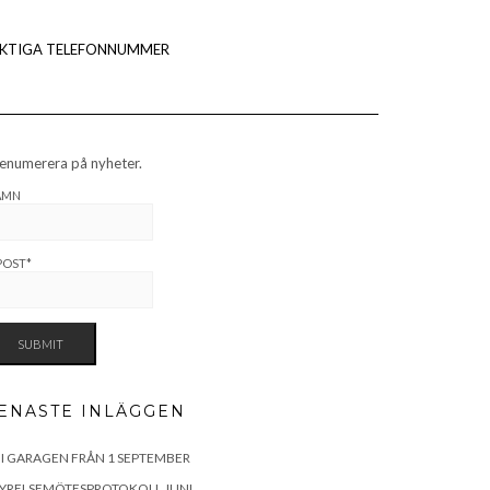
IKTIGA TELEFONNUMMER
enumerera på nyheter.
AMN
POST*
ENASTE INLÄGGEN
 I GARAGEN FRÅN 1 SEPTEMBER
TYRELSEMÖTESPROTOKOLL JUNI