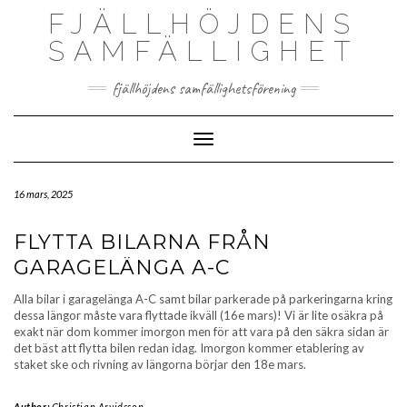
Skip
FJÄLLHÖJDENS
to
content
SAMFÄLLIGHET
fjällhöjdens samfällighetsförening
Toggle Navigation
16 mars, 2025
FLYTTA BILARNA FRÅN
GARAGELÄNGA A-C
Alla bilar i garagelänga A-C samt bilar parkerade på parkeringarna kring
dessa längor måste vara flyttade ikväll (16e mars)! Vi är lite osäkra på
exakt när dom kommer imorgon men för att vara på den säkra sidan är
det bäst att flytta bilen redan idag. Imorgon kommer etablering av
staket ske och rivning av längorna börjar den 18e mars.
Author:
Christian Arvidsson