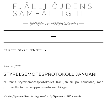
Skip
FJÄLLHÖJDENS
to
content
SAMFÄLLIGHET
fjällhöjdens samfällighetsförening
Toggle Navigation
ETIKETT:
STYRELSEMÖTE
9 februari, 2020
STYRELSEMÖTESPROTOKOLL JANUARI
Nu finns styrelsemötesprotokollet från januari på hemsidan, med
protokoll från trädgruppens möte som bilaga.
Nyheter
,
Styrelsemöten
,
Uncategorized
-
by
Styrelsen
-
0 Comments