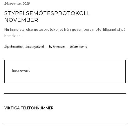
24 november, 2019
STYRELSEMÖTESPROTOKOLL
NOVEMBER
Nu finns styrelsemötesprotokollet från novembers möte tillgängligt på
hemsidan.
Styrelsemöten
,
Uncategorized
-
by
Styrelsen
-
0 Comments
Inga event
VIKTIGA TELEFONNUMMER